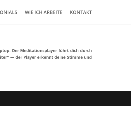
MONIALS
WIE ICH ARBEITE
KONTAKT
top. Der Meditationsplayer führt dich durch
eiter" — der Player erkennt deine Stimme und