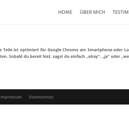
HOME
ÜBER MICH
TESTI
e Teile ist optimiert für Google Chrome am Smartphone oder Lap
n. Sobald du bereit bist, sagst du einfach „okay", „ja" oder „w
pressum
Datenschutz